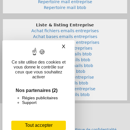
Repertoire mail entreprise
Repertoire mail btob
Liste & listing Entreprise
Achat fichiers emails entreprises
Achat bases emails entreprises
Liste adresses emails entreprises
X
Masquer le bandeau des co
Listings emails entreprises
Achat fichiers emails btob
Achat bases emails btob
Ce site utilise des cookies et
Listes adresses emails btob
vous donne le contrôle sur
Listings emails btob
ceux que vous souhaitez
activer
Annuaires emails entreprise
Annuaires emails btob
Repertoires emails entreprise
Nos partenaires
(2)
Repertoires emails btob
Régies publicitaires
Support
Tout accepter
Conditions générales de vente
-
Politique de confidentialité