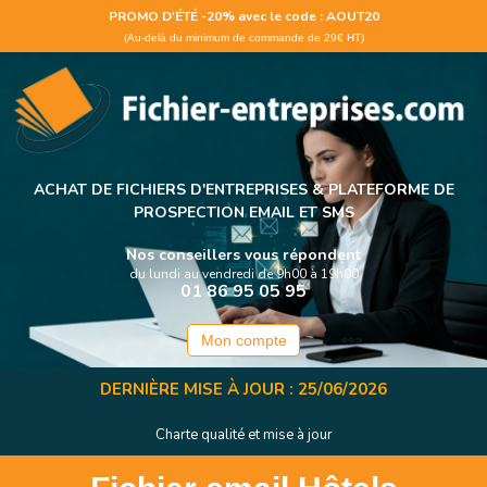
Panneau de gestion des cookies
PROMO D'ÉTÉ -20% avec le code : AOUT20
(Au-delà du minimum de commande de 29€ HT)
ACHAT DE FICHIERS D'ENTREPRISES &
PLATEFORME DE
PROSPECTION EMAIL ET SMS
Nos conseillers vous répondent
du lundi au vendredi de 9h00 à 19h00
01 86 95 05 95
Mon compte
DERNIÈRE MISE À JOUR : 25/06/2026
Charte qualité et mise à jour