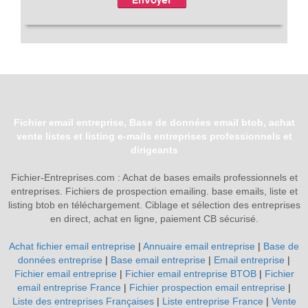
Fichier email entreprise, Base de données email btob, achat
vente listes et listing e-mails entreprises professionnels et
dirigeants
Fichier-Entreprises.com : Achat de bases emails professionnels et
entreprises. Fichiers de prospection emailing. base emails, liste et
listing btob en téléchargement. Ciblage et sélection des entreprises
en direct, achat en ligne, paiement CB sécurisé.
Achat fichier email entreprise
|
Annuaire email entreprise
|
Base de
données entreprise
|
Base email entreprise
|
Email entreprise
|
Fichier email entreprise
|
Fichier email entreprise BTOB
|
Fichier
email entreprise France
|
Fichier prospection email entreprise
|
Liste des entreprises Françaises
|
Liste entreprise France
|
Vente