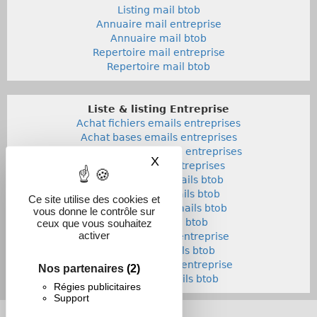
Listing mail btob
Annuaire mail entreprise
Annuaire mail btob
Repertoire mail entreprise
Repertoire mail btob
Liste & listing Entreprise
Achat fichiers emails entreprises
Achat bases emails entreprises
Liste adresses emails entreprises
X
Masquer le bandeau des co
Listings emails entreprises
Achat fichiers emails btob
Achat bases emails btob
Ce site utilise des cookies et
Listes adresses emails btob
vous donne le contrôle sur
Listings emails btob
ceux que vous souhaitez
activer
Annuaires emails entreprise
Annuaires emails btob
Repertoires emails entreprise
Nos partenaires
(2)
Repertoires emails btob
Régies publicitaires
Support