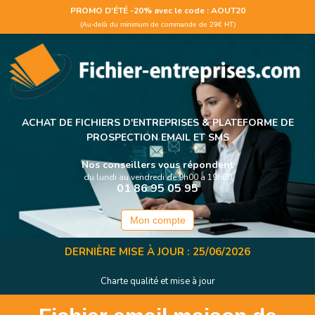
Panneau de gestion des cookies
PROMO D'ÉTÉ -20% avec le code : AOUT20
(Au-delà du minimum de commande de 29€ HT)
ACHAT DE FICHIERS D'ENTREPRISES &
PLATEFORME DE
PROSPECTION EMAIL ET SMS
Nos conseillers vous répondent
du lundi au vendredi de 9h00 à 19h00
01 86 95 05 95
Mon compte
DERNIÈRE MISE À JOUR : 25/06/2026
Charte qualité et mise à jour