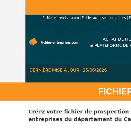
Panneau de gestion des cookies
Fichier-entreprises.com
|
Fichier-adresses-entreprises
|
F
ACHAT DE FI
&
PLATEFORME DE 
DERNIÈRE MISE À JOUR : 25/06/2026
FICHIE
Créez votre fichier de prospection
entreprises
du
département du Ca