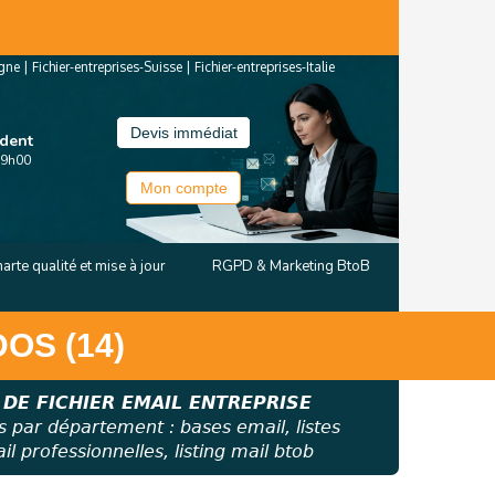
agne
|
Fichier-entreprises-Suisse
|
Fichier-entreprises-Italie
Devis immédiat
ndent
19h00
Mon compte
arte qualité et mise à jour
RGPD & Marketing BtoB
OS (14)
 DE FICHIER EMAIL ENTREPRISE
s par département : bases email, listes
l professionnelles, listing mail btob