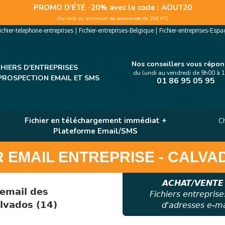
PROMO D'ÉTÉ -20% avec le code
: AOUT20
(Au-delà du minimum de commande de 29€ HT)
ichier-telephone-entreprises
|
Fichier-entreprises-Belgique
|
Fichier-entreprises-Esp
Nos conseillers vous répo
CHIERS D'ENTREPRISES
du lundi au vendredi de 9h00 à 
PROSPECTION EMAIL ET SMS
01 86 95 05 95
Fichier en téléchargement immédiat +
Ch
Plateforme Email/SMS
R EMAIL ENTREPRISE - CALVAD
ACHAT/VENTE
 email des
Fichiers entreprise
lvados (14)
d'adresses e-mai