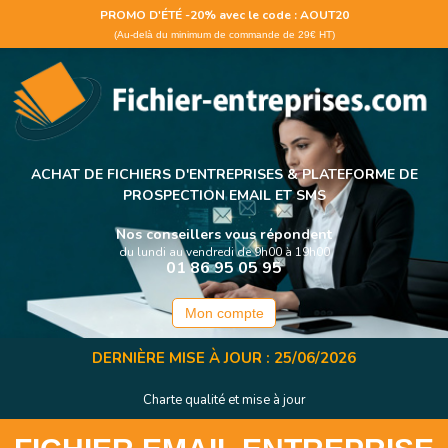
Panneau de gestion des cookies
PROMO D'ÉTÉ -20% avec le code : AOUT20
(Au-delà du minimum de commande de 29€ HT)
ACHAT DE FICHIERS D'ENTREPRISES &
PLATEFORME DE
PROSPECTION EMAIL ET SMS
Nos conseillers vous répondent
du lundi au vendredi de 9h00 à 19h00
01 86 95 05 95
Mon compte
DERNIÈRE MISE À JOUR : 25/06/2026
Charte qualité et mise à jour