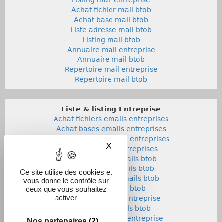
Achat fichier mail btob
Achat base mail btob
Liste adresse mail btob
Listing mail btob
Annuaire mail entreprise
Annuaire mail btob
Repertoire mail entreprise
Repertoire mail btob
Liste & listing Entreprise
Achat fichiers emails entreprises
Achat bases emails entreprises
Liste adresses emails entreprises
X
Masquer le bandeau des co
Listings emails entreprises
Achat fichiers emails btob
Achat bases emails btob
Ce site utilise des cookies et
Listes adresses emails btob
vous donne le contrôle sur
Listings emails btob
ceux que vous souhaitez
activer
Annuaires emails entreprise
Annuaires emails btob
Repertoires emails entreprise
Nos partenaires
(2)