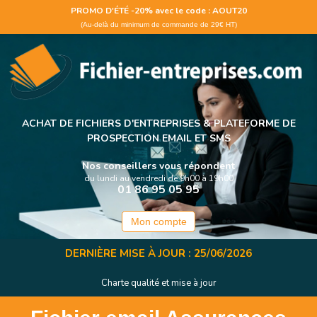
Panneau de gestion des cookies
PROMO D'ÉTÉ -20% avec le code : AOUT20
(Au-delà du minimum de commande de 29€ HT)
ACHAT DE FICHIERS D'ENTREPRISES &
PLATEFORME DE
PROSPECTION EMAIL ET SMS
Nos conseillers vous répondent
du lundi au vendredi de 9h00 à 19h00
01 86 95 05 95
Mon compte
DERNIÈRE MISE À JOUR : 25/06/2026
Charte qualité et mise à jour