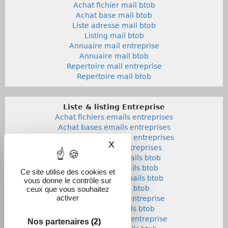
Achat fichier mail btob
Achat base mail btob
Liste adresse mail btob
Listing mail btob
Annuaire mail entreprise
Annuaire mail btob
Repertoire mail entreprise
Repertoire mail btob
Liste & listing Entreprise
Achat fichiers emails entreprises
Achat bases emails entreprises
Liste adresses emails entreprises
X
Masquer le bandeau des co
Listings emails entreprises
Achat fichiers emails btob
Achat bases emails btob
Ce site utilise des cookies et
Listes adresses emails btob
vous donne le contrôle sur
Listings emails btob
ceux que vous souhaitez
activer
Annuaires emails entreprise
Annuaires emails btob
Repertoires emails entreprise
Nos partenaires
(2)