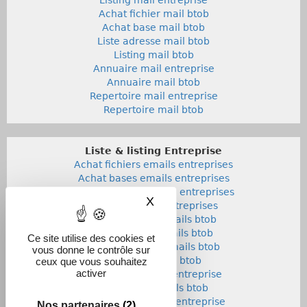
Achat fichier mail btob
Achat base mail btob
Liste adresse mail btob
Listing mail btob
Annuaire mail entreprise
Annuaire mail btob
Repertoire mail entreprise
Repertoire mail btob
Liste & listing Entreprise
Achat fichiers emails entreprises
Achat bases emails entreprises
Liste adresses emails entreprises
X
Masquer le bandeau des co
Listings emails entreprises
Achat fichiers emails btob
Achat bases emails btob
Ce site utilise des cookies et
Listes adresses emails btob
vous donne le contrôle sur
Listings emails btob
ceux que vous souhaitez
activer
Annuaires emails entreprise
Annuaires emails btob
Repertoires emails entreprise
Nos partenaires
(2)