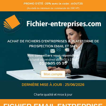
Panneau de gestion des cookies
PROMO D'ÉTÉ -20% avec le code : AOUT20
(Au-delà du minimum de commande de 29€ HT)
ACHAT DE FICHIERS D'ENTREPRISES &
PLATEFORME DE
PROSPECTION EMAIL ET SMS
Nos conseillers vous répondent
du lundi au vendredi de 9h00 à 19h00
01 86 95 05 95
Mon compte
DERNIÈRE MISE À JOUR : 25/06/2026
Charte qualité et mise à jour