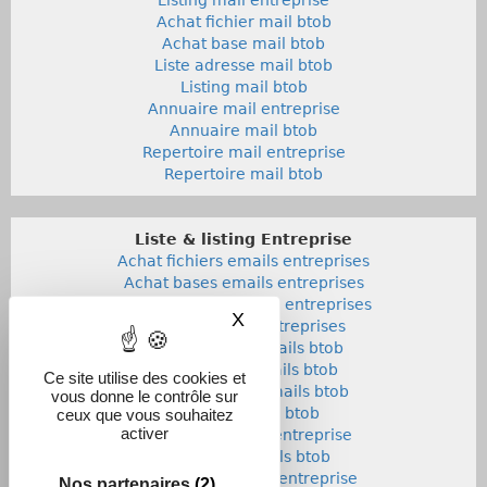
Achat fichier mail btob
Achat base mail btob
Liste adresse mail btob
Listing mail btob
Annuaire mail entreprise
Annuaire mail btob
Repertoire mail entreprise
Repertoire mail btob
Liste & listing Entreprise
Achat fichiers emails entreprises
Achat bases emails entreprises
Liste adresses emails entreprises
X
Masquer le bandeau des co
Listings emails entreprises
Achat fichiers emails btob
Achat bases emails btob
Ce site utilise des cookies et
Listes adresses emails btob
vous donne le contrôle sur
Listings emails btob
ceux que vous souhaitez
activer
Annuaires emails entreprise
Annuaires emails btob
Repertoires emails entreprise
Nos partenaires
(2)