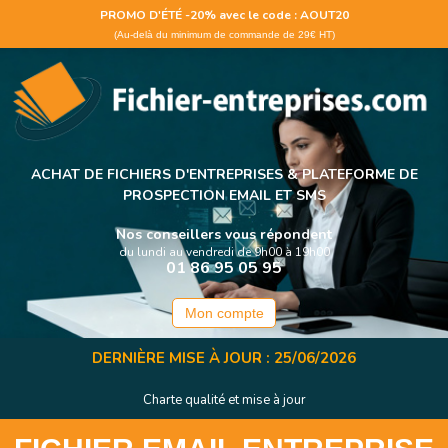
Panneau de gestion des cookies
PROMO D'ÉTÉ -20% avec le code : AOUT20
(Au-delà du minimum de commande de 29€ HT)
ACHAT DE FICHIERS D'ENTREPRISES &
PLATEFORME DE
PROSPECTION EMAIL ET SMS
Nos conseillers vous répondent
du lundi au vendredi de 9h00 à 19h00
01 86 95 05 95
Mon compte
DERNIÈRE MISE À JOUR : 25/06/2026
Charte qualité et mise à jour